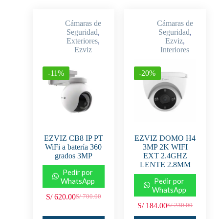
Cámaras de
Cámaras de
Seguridad
,
Seguridad
,
Exteriores
,
Ezviz
,
Ezviz
Interiores
-11%
-20%
EZVIZ CB8 IP PT
EZVIZ DOMO H4
WiFi a batería 360
3MP 2K WIFI
grados 3MP
EXT 2.4GHZ
LENTE 2.8MM
Pedir por
WhatsApp
Pedir por
WhatsApp
S/
620.00
S/
700.00
S/
184.00
S/
230.00