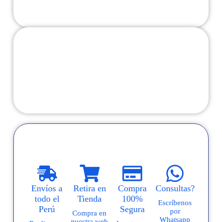
Almacenamiento
Discos Duros
Memorias
Envíos a
Retira en
Compra
Consultas?
todo el
Tienda
100%
Escríbenos
Perú
Segura
por
Compra en
Whatsapp
nuestra web