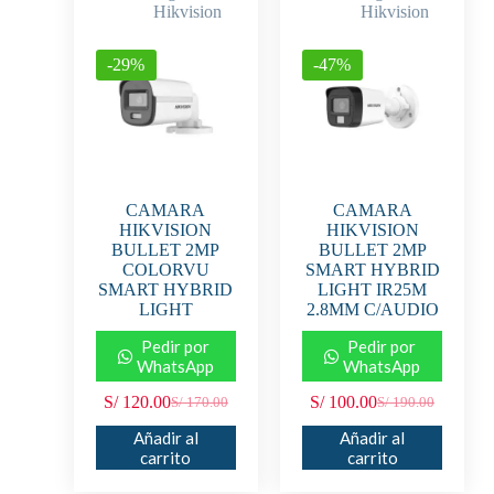
Hikvision
Hikvision
-29%
-47%
CAMARA
CAMARA
HIKVISION
HIKVISION
BULLET 2MP
BULLET 2MP
COLORVU
SMART HYBRID
SMART HYBRID
LIGHT IR25M
LIGHT
2.8MM C/AUDIO
Pedir por
Pedir por
WhatsApp
WhatsApp
S/
120.00
S/
100.00
S/
170.00
S/
190.00
Añadir al
Añadir al
carrito
carrito