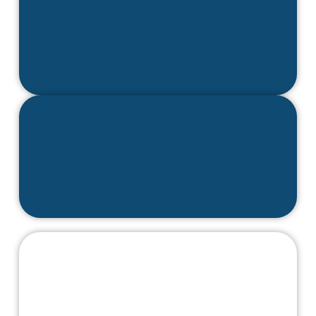
Cámaras Wifi
Ezviz
360º / Estáticas
Cámaras
Hikvision
Analógicas
Complementos
Accesorios
Soportes