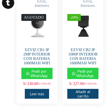
Ezviz
,
Ezviz
,
Interiores
Interiores
AGOTADO
-24%
EZVIZ CB1 IP
EZVIZ CB2 IP
2MP INTERIOR
1080P INTERIOR
CON BATERIA
CON BATERIA
1600MAH WIFI
1600MAH WIFI
Pedir por
Pedir por
WhatsApp
WhatsApp
S/
230.00
S/
227.00
S/
300.00
S/
300.00
Añadir al
Leer más
carrito