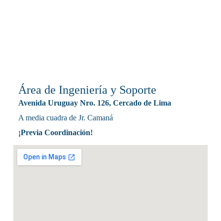
t
r
ó
n
i
c
o
*
Área de Ingeniería y Soporte
Avenida Uruguay Nro. 126, Cercado de Lima
A media cuadra de Jr. Camaná
¡Previa Coordinación!