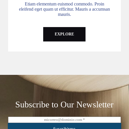
Etiam elementum euismod commodo. Proin
eleifend eget quam ut efficitur. Mauris a accumsan
mauris.
EXPLORE
Subscribe to Our Newsletter
C
o
r
Suscribirme