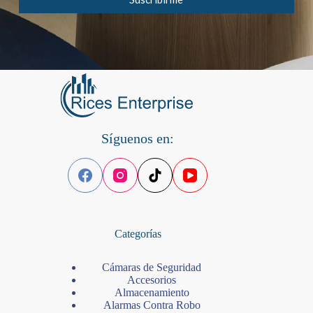
r
e
o
E
l
e
c
t
r
ó
n
Síguenos en:
i
c
o
*
Categorías
Cámaras de Seguridad
Accesorios
Almacenamiento
Alarmas Contra Robo