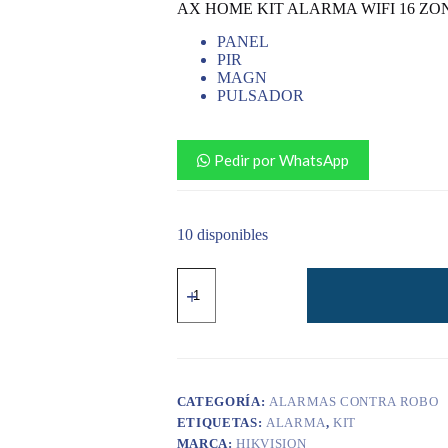
AX HOME KIT ALARMA WIFI 16 ZO
era:
es:
S/ 999.00.
S/ 899.00.
PANEL
PIR
MAGN
PULSADOR
Pedir por WhatsApp
10 disponibles
AX
HOME
KIT
ALARMA
WIFI
16
ZONAS
CON
CATEGORÍA:
ALARMAS CONTRA ROBO
PANEL
ETIQUETAS:
ALARMA
,
KIT
PIR
MARCA:
HIKVISION
MAGN