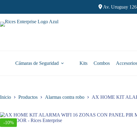
Saltar
Av. Uruguay 126
al
contenido
Cámaras de Seguridad
Kits
Combos
Accesorio
Inicio
Productos
Alarmas contra robo
AX HOME KIT ALA
-10%