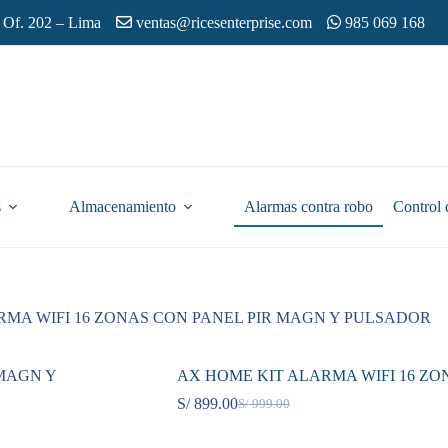
 Of. 202 – Lima
ventas@ricesenterprise.com
985 069 168
s
Almacenamiento
Alarmas contra robo
Control 
RMA WIFI 16 ZONAS CON PANEL PIR MAGN Y PULSADOR
AX HOME KIT ALARMA WIFI 16 ZO
S/
899.00
S/
999.00
El
El
precio
precio
original
actual