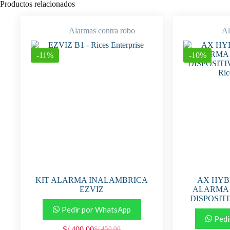
Productos relacionados
Alarmas contra robo
Al
-11%
-10%
KIT ALARMA INALAMBRICA
AX HYB
EZVIZ
ALARMA 
DISPOSIT
Pedir por WhatsApp
Pedi
S/
400.00
S/
450.00