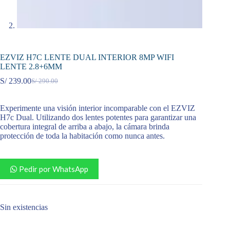
EZVIZ H7C LENTE DUAL INTERIOR 8MP WIFI
LENTE 2.8+6MM
S/
239.00
S/
290.00
El
El
precio
precio
original
actual
Experimente una visión interior incomparable con el EZVIZ
era:
es:
H7c Dual. Utilizando dos lentes potentes para garantizar una
S/ 290.00.
S/ 239.00.
cobertura integral de arriba a abajo, la cámara brinda
protección de toda la habitación como nunca antes.
Pedir por WhatsApp
Sin existencias