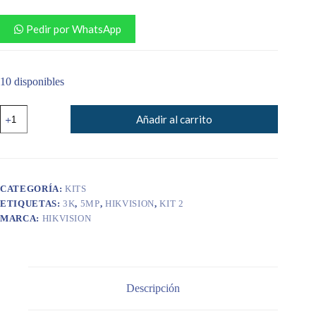
Pedir por WhatsApp
10 disponibles
KIT
Añadir al carrito
HIKVISION
5MP
3K
DE
2
CÁMARAS
CATEGORÍA:
KITS
FULL
ETIQUETAS:
3K
,
5MP
,
HIKVISION
,
KIT 2
HD
CON
MARCA:
HIKVISION
AUDIO
cantidad
Descripción