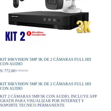
KIT HIKVISION 5MP 3K DE 2 CÁMARAS FULL HD
CON AUDIO
S/
772.00
S/
850.00
El
El
precio
precio
original
actual
KIT HIKVISION 5MP 3K DE 2 CÁMARAS FULL HD
era:
es:
CON AUDIO
S/ 850.00.
S/ 772.00.
KIT 2 CÁMARAS 5MP/3K CON AUDIO, INCLUYE APP
GRATIS PARA VISUALIZAR POR INTERNET Y
SOPORTE TECNICO PERMANENTE